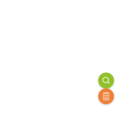
e Cœur de Bœuf
Tomate coktail
(replant)
€
1,70
€
1,10
AJOUTER AU PANIER
UTER AU PANIER
omate Jaune
Tomate Maestria (replant)
€
1,10
€
1,10