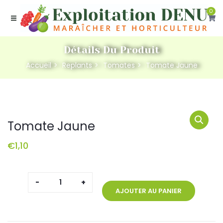
0
Détails Du Produit
Accueil
Replants
Tomates
Tomate Jaune
Tomate Jaune
€
1,10
quantité
de
AJOUTER AU PANIER
Tomate
Jaune