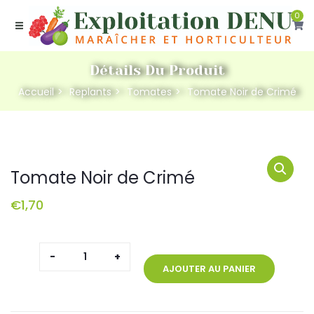
0
Détails Du Produit
Accueil
Replants
Tomates
Tomate Noir de Crimé
Tomate Noir de Crimé
€
1,70
quantité
de
AJOUTER AU PANIER
Tomate
Noir