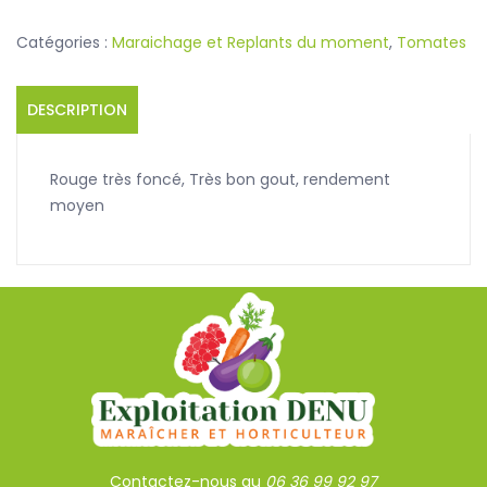
de
Crimé
Catégories :
Maraichage et Replants du moment
,
Tomates
DESCRIPTION
Rouge très foncé, Très bon gout, rendement
moyen
Contactez-nous au
06 36 99 92 97