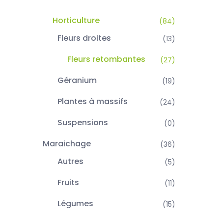
Horticulture
(84)
Fleurs droites
(13)
Fleurs retombantes
(27)
Géranium
(19)
Plantes à massifs
(24)
Suspensions
(0)
Maraichage
(36)
Autres
(5)
Fruits
(11)
Légumes
(15)