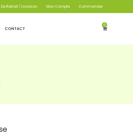
De Retrait / Livraison
Mon Compte
Commander
0
CONTACT
se