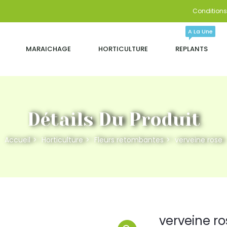
Conditions 
A La Une
MARAICHAGE
HORTICULTURE
REPLANTS
Détails Du Produit
Accueil
Horticulture
Fleurs retombantes
verveine rose
verveine ro