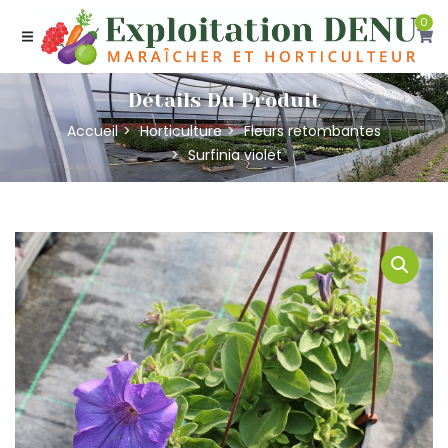
0
Détails Du Produit
Accueil
Horticulture
Fleurs retombantes
Surfinia violet