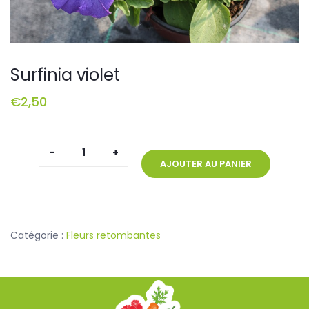
Surfinia violet
€
2,50
quantité
de
AJOUTER AU PANIER
Surfinia
violet
Catégorie :
Fleurs retombantes