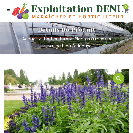
0
Détails Du Produit
Accueil
Horticulture
Plantes à massifs
Sauge bleu farineuse