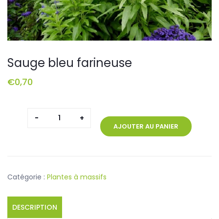
Sauge bleu farineuse
€
0,70
quantité
de
AJOUTER AU PANIER
Sauge
bleu
farineuse
Catégorie :
Plantes à massifs
DESCRIPTION