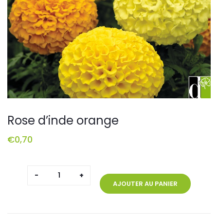
Rose d’inde orange
€
0,70
quantité
de
AJOUTER AU PANIER
Rose
d'inde