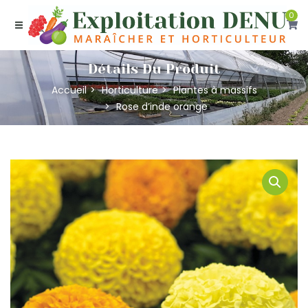
0
Détails Du Produit
Accueil
Horticulture
Plantes à massifs
Rose d’inde orange