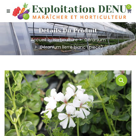
0
Détails Du Produit
Accueil
Horticulture
Géranium
Géranium lierre blanc (pièce)