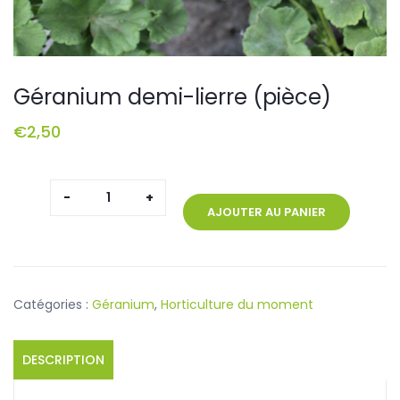
Géranium demi-lierre (pièce)
€
2,50
quantité
de
AJOUTER AU PANIER
Géranium
demi-
lierre
(pièce)
Catégories :
Géranium
,
Horticulture du moment
DESCRIPTION