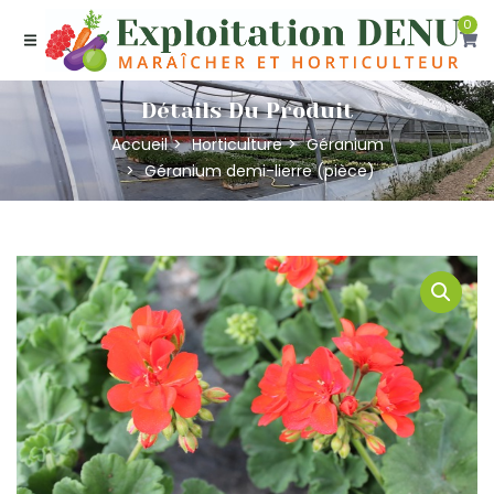
0
Détails Du Produit
Accueil
Horticulture
Géranium
Géranium demi-lierre (pièce)