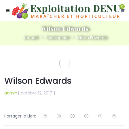
0
Wilson Edwards
Accueil
Testimonial
Wilson Edwards
Wilson Edwards
admin
|
octobre 12, 2017
|
Partager le Lien: