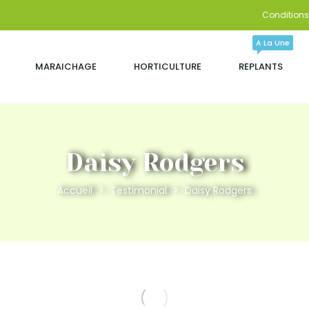
Conditions 
A La Une
MARAICHAGE
HORTICULTURE
REPLANTS
Daisy Rodgers
Accueil
Testimonial
Daisy Rodgers